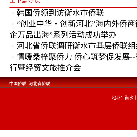
上下篇导读
· 韩国侨领到访衡水市侨联
· “创业中华・创新河北”海内外侨
企万品出海”系列活动成功举办
· 河北省侨联调研衡水市基层侨联
· 情暖桑梓聚侨力 侨心筑梦促发展
行暨经贸文旅推介会
中国侨联
河北省侨联
地址：衡水市