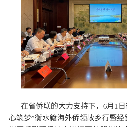
在省侨联的大力支持下，
6
月
1
日
心筑梦
”衡水籍海外侨领故乡行暨经