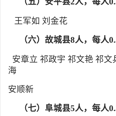
（五）
安平县
2人，每人0
王军如
刘金花
（六）
故城县
8人，每人0
安章立
祁政宇
祁文艳
祁文
海
安顺新
（七）
阜城县
5人，每人0