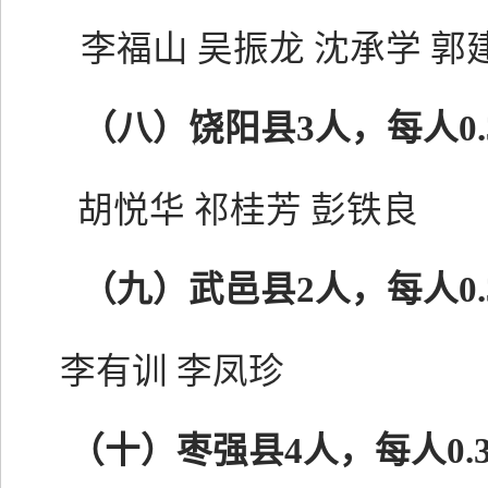
李福山
吴振龙
沈承学
郭
（八）饶阳县
3人，每人0
胡悦华
祁桂芳
彭铁良
（九）武邑县
2人，每人0
李有训
李凤珍
（十）
枣强县
4人，每人0.