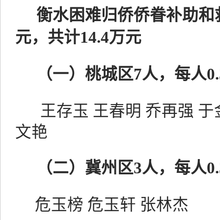
衡水困难归侨侨眷补助和
元，共计14.4万元
（一）桃城区
7人，每人0
王存玉
王春明
乔再强
于
文艳
（二）
冀州区
3人，每人0
危玉榜
危玉轩
张林杰