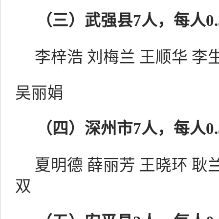
（三）
武强县
7人，每人0
李梓浩
刘梅兰
王顺华
李
吴丽娟
（四）
深州市
7人，每人0
夏明德
薛丽芳
王晓环
耿
双